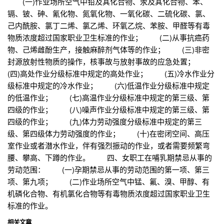
(一)作业场所空气中铅及其化合物、汞及其化合物、苯、
镉、铍、砷、氰化物、氮氧化物、一氧化碳、二硫化碳、氯、
己内酰胺、氯丁二烯、氯乙烯、环氧乙烷、苯胺、甲醛等有毒
物质浓度超过国家职业卫生标准的作业； (二)从事抗癌药
物、己烯雌酚生产，接触麻醉剂气体等的作业； (三)非密
封源放射性物质的操作，核事故与放射事故的应急处置；
(四)高处作业分级标准中规定的高处作业； (五)冷水作业分
级标准中规定的冷水作业； (六)低温作业分级标准中规定
的低温作业； (七)高温作业分级标准中规定的第三级、第
四级的作业； (八)噪声作业分级标准中规定的第三级、第
四级的作业； (九)体力劳动强度分级标准中规定的第三
级、第四级体力劳动强度的作业； (十)在密闭空间、高压
室作业或者潜水作业，伴有强烈振动的作业，或者需要频繁弯
腰、攀高、下蹲的作业。 四、女职工在哺乳期禁忌从事的
劳动范围： (一)孕期禁忌从事的劳动范围的第一项、第三
项、第九项； (二)作业场所空气中锰、氟、溴、甲醇、有
机磷化合物、有机氯化合物等有毒物质浓度超过国家职业卫生
标准的作业。
相关文章