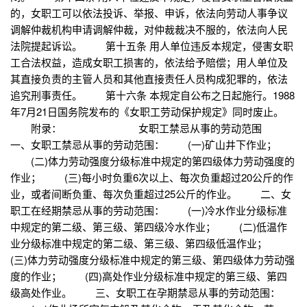
的，女职工可以依法投诉、举报、申诉，依法向劳动人事争议
调解仲裁机构申请调解仲裁，对仲裁裁决不服的，依法向人民
法院提起诉讼。 第十五条 用人单位违反本规定，侵害女职
工合法权益，造成女职工损害的，依法给予赔偿；用人单位及
其直接负责的主管人员和其他直接责任人员构成犯罪的，依法
追究刑事责任。 第十六条 本规定自公布之日起施行。1988
年7月21日国务院发布的《女职工劳动保护规定》同时废止。
附录： 女职工禁忌从事的劳动范围
一、女职工禁忌从事的劳动范围： (一)矿山井下作业；
(二)体力劳动强度分级标准中规定的第四级体力劳动强度的
作业； (三)每小时负重6次以上、每次负重超过20公斤的作
业，或者间断负重、每次负重超过25公斤的作业。 二、女
职工在经期禁忌从事的劳动范围： (一)冷水作业分级标准
中规定的第二级、第三级、第四级冷水作业； (二)低温作
业分级标准中规定的第二级、第三级、第四级低温作业；
(三)体力劳动强度分级标准中规定的第三级、第四级体力劳动强
度的作业； (四)高处作业分级标准中规定的第三级、第四
级高处作业。 三、女职工在孕期禁忌从事的劳动范围：