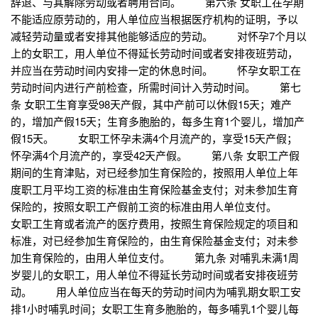
辞退、与其解除劳动或者聘用合同。 第六条 女职工在孕期
不能适应原劳动的，用人单位应当根据医疗机构的证明，予以
减轻劳动量或者安排其他能够适应的劳动。 对怀孕7个月以
上的女职工，用人单位不得延长劳动时间或者安排夜班劳动，
并应当在劳动时间内安排一定的休息时间。 怀孕女职工在
劳动时间内进行产前检查，所需时间计入劳动时间。 第七
条 女职工生育享受98天产假，其中产前可以休假15天；难产
的，增加产假15天；生育多胞胎的，每多生育1个婴儿，增加产
假15天。 女职工怀孕未满4个月流产的，享受15天产假；
怀孕满4个月流产的，享受42天产假。 第八条 女职工产假
期间的生育津贴，对已经参加生育保险的，按照用人单位上年
度职工月平均工资的标准由生育保险基金支付；对未参加生育
保险的，按照女职工产假前工资的标准由用人单位支付。
女职工生育或者流产的医疗费用，按照生育保险规定的项目和
标准，对已经参加生育保险的，由生育保险基金支付；对未参
加生育保险的，由用人单位支付。 第九条 对哺乳未满1周
岁婴儿的女职工，用人单位不得延长劳动时间或者安排夜班劳
动。 用人单位应当在每天的劳动时间内为哺乳期女职工安
排1小时哺乳时间；女职工生育多胞胎的，每多哺乳1个婴儿每