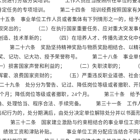
人员进行分级分类培训。 工作人员应当按照所在单位的要
特定任务的专项培训。 第二十四条 培训经费按照国家有
条 事业单位工作人员或者集体有下列情形之一的，给予
现突出的； （二）在执行国家重要任务、应对重大突发事
创造、技术革新的； （四）在培养人才、传播先进文化中
 第二十六条 奖励坚持精神奖励与物质奖励相结合、以精
奖、记功、记大功、授予荣誉称号。 第二十八条 事业单
一）损害国家声誉和利益的； （二）失职渎职的； （
挥霍、浪费国家资财的； （五）严重违反职业道德、社会
十九条 处分分为警告、记过、降低岗位等级或者撤职、开
个月；降低岗位等级或者撤职，24个月。 第三十条 给予
确、处理恰当、程序合法、手续完备。 第三十一条 工作
违纪行为的，处分期满后，由处分决定单位解除处分并以书面
第三十二条 国家建立激励与约束相结合的事业单位工资
、绩效工资和津贴补贴。 事业单位工资分配应当结合不同