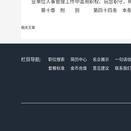
业单位人事管理工作中滥用职权、玩忽职守、
第十章 附 则 第四十四条 本条例自2
相关文章
栏目导航:
职位搜索
简历中心
名企展示
一句话
套餐标准
金币充值
意见建议
联系我