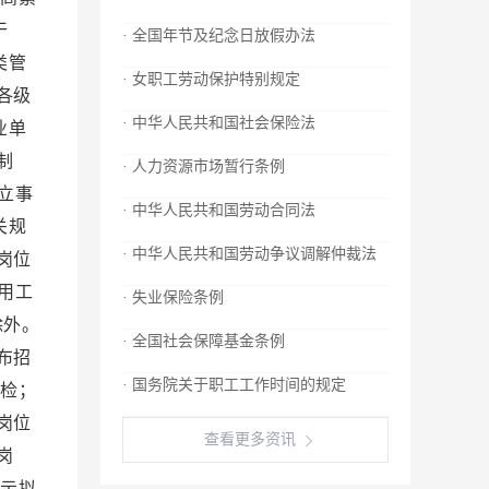
干
· 全国年节及纪念日放假办法
类管
· 女职工劳动保护特别规定
各级
· 中华人民共和国社会保险法
业单
制
· 人力资源市场暂行条例
立事
· 中华人民共和国劳动合同法
关规
· 中华人民共和国劳动争议调解仲裁法
岗位
用工
· 失业保险条例
除外。
· 全国社会保障基金条例
布招
· 国务院关于职工工作时间的规定
检；
岗位
查看更多资讯
岗
示拟