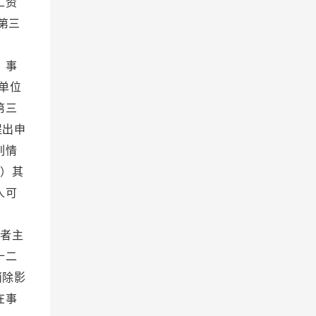
工资
第三
度。
 事
单位
第三
提出申
列情
）其
人可
理。
者主
十二
消除影
在事