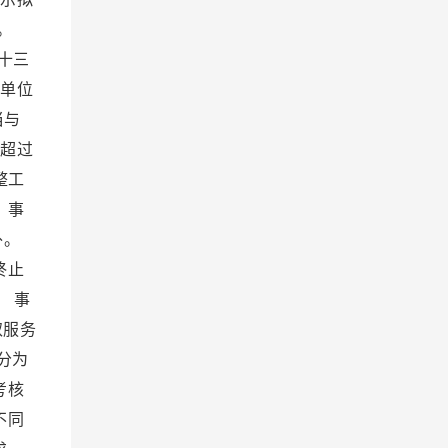
流。
十三
业单位
当与
工超过
整工
 事
外。
终止
 事
取服务
分为
考核
不同