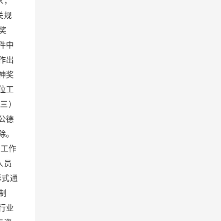
求，
关规
奖
件中
作出
神奖
位工
三）
公德
除。
工作
人员
形式通
制
行业