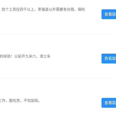
照，找个工资在四千以上，枣强县以外需要有住宿，保险
查看联
超的经验！以前开九米六，渣土车
查看联
的工作，能吃苦，不怕加班。
查看联