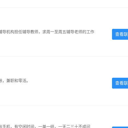
辅导机构担任辅导教师，求周一至周五辅导老师的工作
查看联
除，兼职和零活。
查看联
有手机，有空闲时间，一单一结，一天二三十不成问